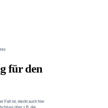
tzes
g für den
 Fall ist, steckt auch hier
schluss über z.B. die