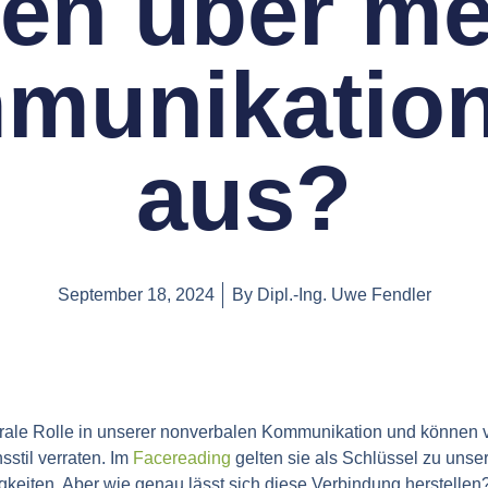
en über m
unikation
aus?
September 18, 2024
By
Dipl.-Ing. Uwe Fendler
trale Rolle in unserer nonverbalen Kommunikation und können v
stil verraten. Im
Facereading
gelten sie als Schlüssel zu uns
eiten. Aber wie genau lässt sich diese Verbindung herstellen