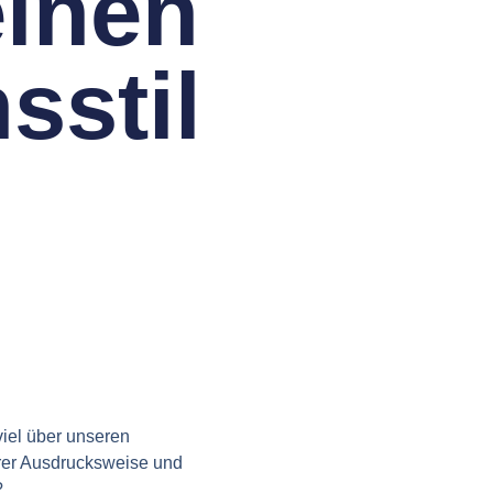
einen
sstil
iel über unseren
erer Ausdrucksweise und
?