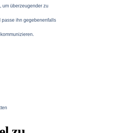
in, um überzeugender zu
nd passe ihn gegebenenfalls
u kommunizieren.
kten
el zu