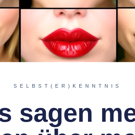
SELBST(ER)KENNTNIS
s sagen me