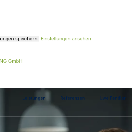
llungen speichern
Einstellungen ansehen
TING GmbH
Leistungen
Referenzen
Uwe Fendler