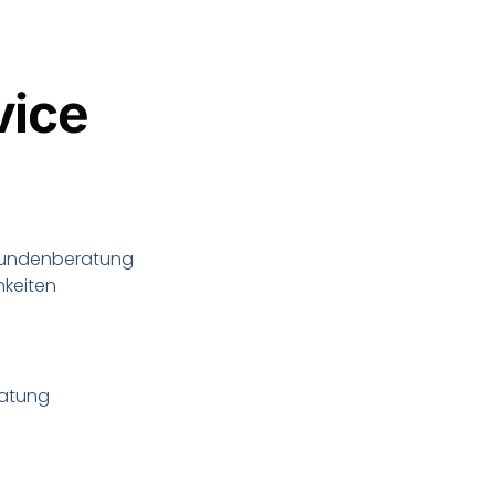
vice
 Kundenberatung
hkeiten
ratung