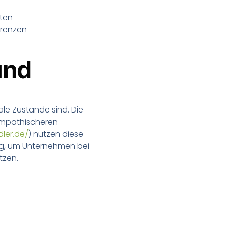
ten
erenzen
und
le Zustände sind. Die
 empathischeren
ler.de/
) nutzen diese
ung, um Unternehmen bei
tzen.