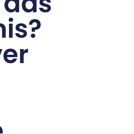
 das
is?
ver
e