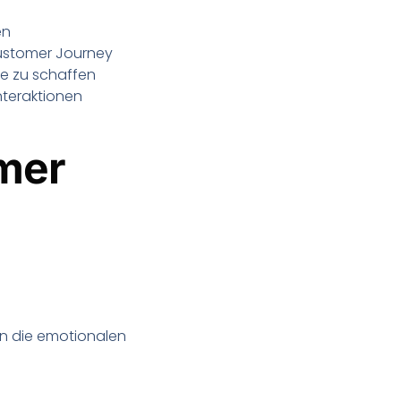
en
Customer Journey
se zu schaffen
nteraktionen
mer
in die emotionalen