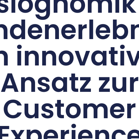
siognomik
ndenerlebn
n innovati
Ansatz zur
Customer
Experienc