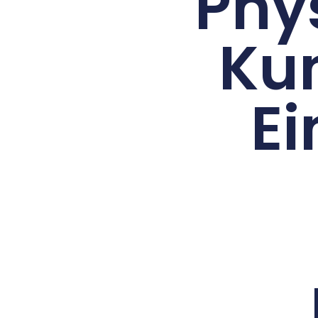
Phy
Ku
Ei