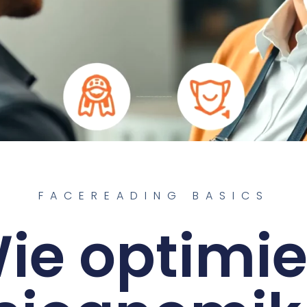
FACEREADING BASICS
ie optimie